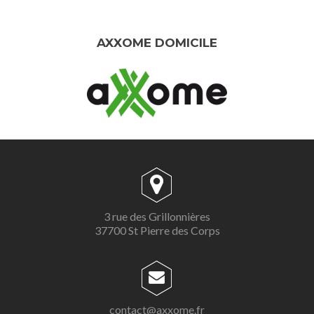
AXXOME DOMICILE
3 rue des Grillonnières
37700 St Pierre des Corps
contact@axxome.fr